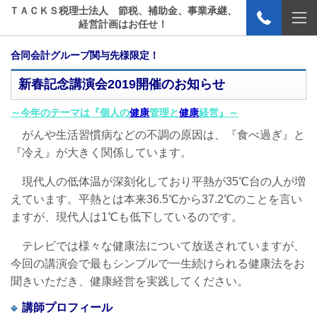
ＴＡＣＫＳ税理士法人 節税、補助金、事業承継、
経営計画はお任せ！
合同会計グループ関与先様限定！
新春記念講演会2019開催のお知らせ
～今年のテーマは『個人の
健康
管理と
健康
経営』～
がんや生活習慣病などの不調の原因は、『食べ過ぎ』と
『冷え』が大きく関係しています。
現代人の低体温が深刻化しており平熱が35℃台の人が増
えています。平熱とは本来36.5℃から37.2℃のことを言い
ますが、現代人は1℃も低下しているのです。
テレビでは様々な健康法について放送されていますが、
今回の講演会で最もシンプルで一生続けられる健康法をお
聞きいただき、健康経営を実践してください。
講師プロフィール