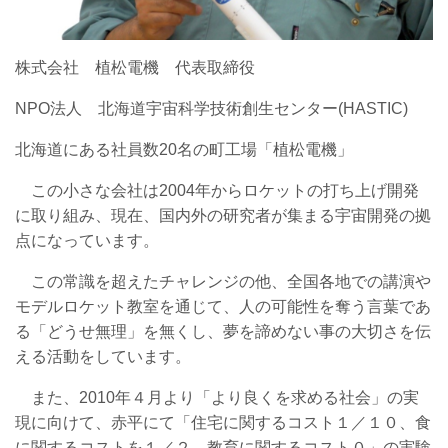
株式会社 植松電機 代表取締役
NPO法人 北海道宇宙科学技術創生センター(HASTIC)
北海道にある社員数20名の町工場「植松電機」
この小さな会社は2004年からロケットの打ち上げ開発
に取り組み、現在、国内外の研究者が集まる宇宙開発の拠
点になっています。
この常識を超えたチャレンジの他、全国各地での講演や
モデルロケット教室を通じて、人の可能性を奪う言葉であ
る「どうせ無理」を無くし、夢を諦めない事の大切さを伝
える活動をしています。
また、2010年４月より「より良くを求める社会」の実
現に向けて、赤平にて「住宅に関するコスト１／１０、食
に関するコストを１／２、教育に関するコスト０」の実験