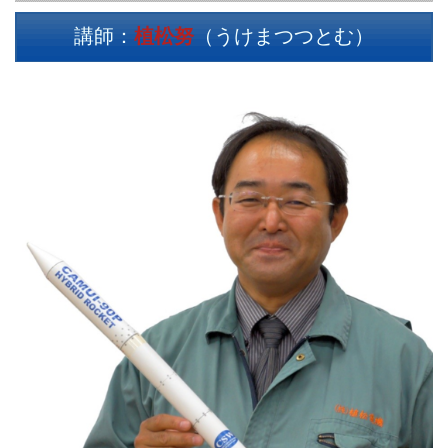
講師：
植松努
（うけまつつとむ）